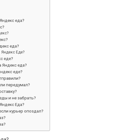
 Яндекс еда?
с?
декс?
екс?
декс еда?
в Яндекс Еде?
с еде?
а Яндекс еда?
Яндекс еде?
отправили?
сли передумал?
оставку?
еды и не забрать?
 Яндекс Еда?
если курьер опоздал?
аз?
за?
еда?