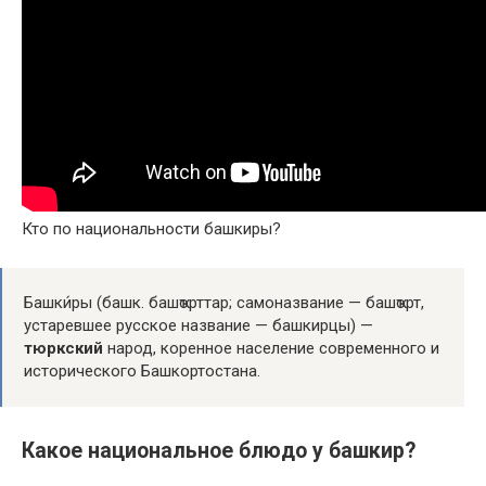
Кто по национальности башкиры?
Башки́ры (башк. башҡорттар; самоназвание — башҡорт,
устаревшее русское название — башкирцы) —
тюркский
народ, коренное население современного и
исторического Башкортостана.
Какое национальное блюдо у башкир?