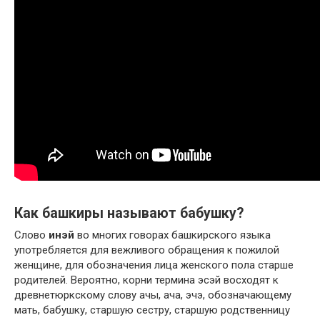
Как башкиры называют бабушку?
Слово
инэй
во многих говорах башкирского языка
употребляется для вежливого обращения к пожилой
женщине, для обозначения лица женского пола старше
родителей. Вероятно, корни термина эсэй восходят к
древнетюркскому слову ачы, ача, эчэ, обозначающему
мать, бабушку, старшую сестру, старшую родственницу