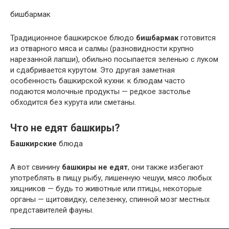
бишбармак
Традиционное башкирское блюдо
бишбармак
готовится
из отварного мяса и салмы (разновидности крупно
нарезанной лапши), обильно посыпается зеленью с луком
и сдабривается курутом. Это другая заметная
особенность башкирской кухни: к блюдам часто
подаются молочные продукты — редкое застолье
обходится без курута или сметаны.
Что не едят башкиры?
Башкирские
блюда
А вот свинину
башкиры не едят
, они также избегают
употреблять в пищу рыбу, лишенную чешуи, мясо любых
хищников — будь то животные или птицы, некоторые
органы — щитовидку, селезенку, спинной мозг местных
представителей фауны.