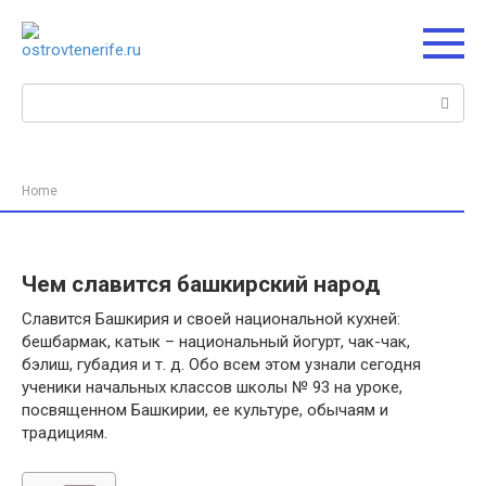
Перейти
к
контенту
Поиск:
Home
Чем славится башкирский народ
Славится Башкирия и своей национальной кухней:
бешбармак, катык – национальный йогурт, чак-чак,
бэлиш, губадия и т. д. Обо всем этом узнали сегодня
ученики начальных классов школы № 93 на уроке,
посвященном Башкирии, ее культуре, обычаям и
традициям.