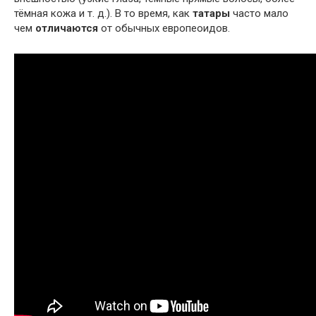
тёмная кожа и т. д.). В то время, как
татары
часто мало
чем
отличаются
от обычных европеоидов.