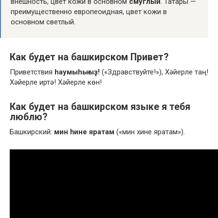
внешность, цвет кожи в основном
смуглый
. Татары —
преимущественно европеоидная, цвет кожи в
основном светлый.
Как будет на башкирском Привет?
Приветствия
hаумыhығыҙ!
(«Здравствуйте!»), Хәйерле таң!
Хәйерле иртә! Хәйерле көн!
Как будет на башкирском языке я тебя
люблю?
Башкирский:
мин һине яратам
(«мин хине яратам»).