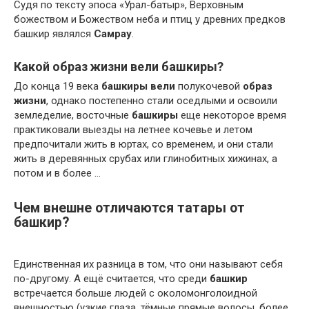
Судя по тексту эпоса «Урал-батыр», Верховным
божеством и Божеством неба и птиц у древних предков
башкир являлся
Самрау
.
Какой образ жизни вели башкиры?
До конца 19 века
башкиры вели
полукочевой
образ
жизни
, однако постепенно стали оседлыми и освоили
земледелие, восточные
башкиры
еще некоторое время
практиковали выезды на летнее кочевье и летом
предпочитали жить в юртах, со временем, и они стали
жить в деревянных срубах или глинобитных хижинах, а
потом и в более …
Чем внешне отличаются татары от
башкир?
Единственная их разница в том, что они называют себя
по-другому. А ещё считается, что среди
башкир
встречается больше людей с околомонголоидной
внешностью (узкие глаза, тёмные прямые волосы, более