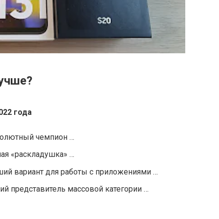
учше?
022 года
бсолютный чемпион …
шая «раскладушка» …
чший вариант для работы с приложениями …
ий представитель массовой категории …