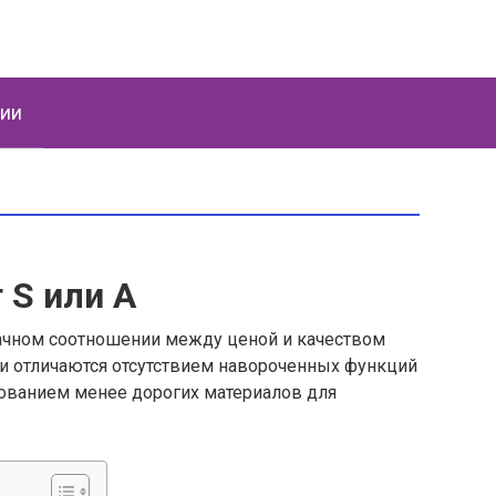
ции
 S или A
дачном соотношении между ценой и качеством
ни отличаются отсутствием навороченных функций
зованием менее дорогих материалов для