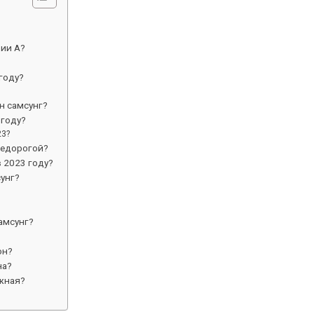
рии А?
году?
н самсунг?
 году?
23?
недорогой?
в 2023 году?
унг?
амсунг?
он?
на?
жная?