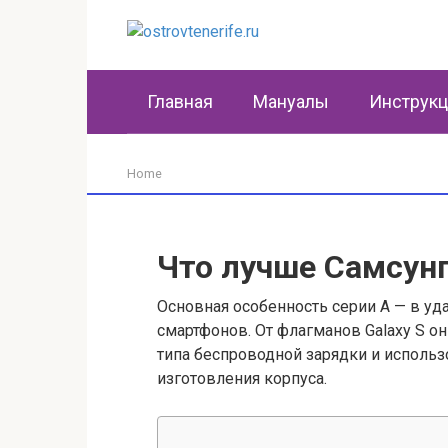
Перейти
к
контенту
Главная
Мануалы
Инструк
Home
Что лучше Самсунг
Основная особенность серии A — в у
смартфонов. От флагманов Galaxy S о
типа беспроводной зарядки и исполь
изготовления корпуса.