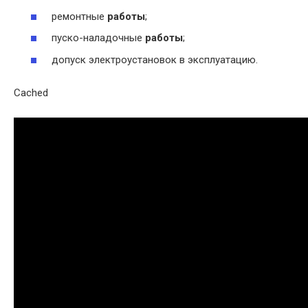
ремонтные
работы
;
пуско-наладочные
работы
;
допуск электроустановок в эксплуатацию.
Cached