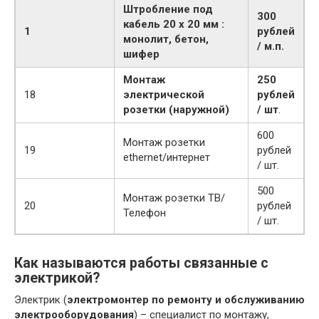
Штробление под
300
кабель 20 х 20 мм :
1
рублей
монолит, бетон,
/ м.п.
шифер
Монтаж
250
18
электрической
рублей
розетки (наружной)
/ шт
.
600
Монтаж розетки
19
рублей
ethernet/интернет
/ шт.
500
Монтаж розетки ТВ/
20
рублей
Телефон
/ шт.
Как называются работы связанные с
электрикой?
Электрик (
электромонтер по ремонту и обслуживанию
электрооборудования
) – специалист по монтажу,