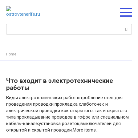
Перейти
к
контенту
Поиск:
Home
Что входит в электротехнические
работы
Виды электротехнических работ:штробление стен для
проведения проводки;прокладка слаботочек и
электрической проводки как открытого, так и скрытого
типа;прокладывание проводов в гофре или специальном
кабель-канале;установка розеток;выключателей для
открытой и скрытой проводки;More items…