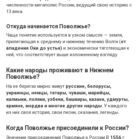
численности мегаполис России, ведущий свою историю с
13 века.
Откуда начинается Поволжье?
Чаще понятие используется в узком смысле — земля,
прилегающая к среднему и нижнему течению Волги (
от
впадения Оки до устья)
и экономически тяготеющая к
ней, что соответствует выше изложенному взгляду.
Какие народы проживают в Нижнем
Поволжье?
На ее берегах мирно живут
русские, белорусы,
украинцы, немцы, татары, чуваши, марийцы,
калмыки, поляки, узбеки, башкиры, казахи, удмурты,
армяне, мордва и многие другие народы
. У каждого
из них своя история, свои песни, сказания, легенды.
Когда Поволжье присоединили к России?
Значение присоединения Поволжья к России В
1556
г.