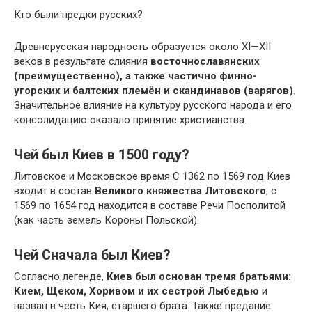
Кто были предки русских?
Древнерусская народность образуется около XI—XII
веков в результате слияния
восточнославянских
(преимущественно), а также частично финно-
угорских и балтских племён и скандинавов (варягов)
.
Значительное влияние на культуру русского народа и его
консолидацию оказало принятие христианства.
Чей был Киев в 1500 году?
Литовское и Московское время С 1362 по 1569 год Киев
входит в состав
Великого княжества Литовского
, с
1569 по 1654 год находится в составе Речи Посполитой
(как часть земель Короны Польской).
Чей Сначала был Киев?
Согласно легенде,
Киев был основан тремя братьями:
Кием, Щеком, Хоривом и их сестрой Лыбедью
и
назван в честь Кия, старшего брата. Также предание