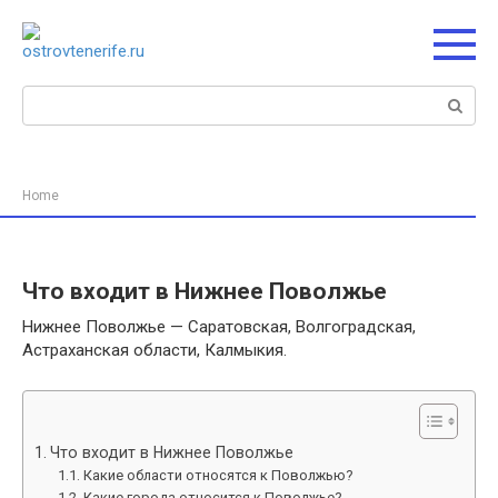
Перейти
к
контенту
Поиск:
Home
Что входит в Нижнее Поволжье
Нижнее Поволжье — Саратовская, Волгоградская,
Астраханская области, Калмыкия.
Что входит в Нижнее Поволжье
Какие области относятся к Поволжью?
Какие города относится к Поволжье?