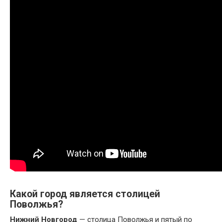
Какой город является столицей
Поволжья?
Нижний Новгород
— столица Поволжья и пятый по