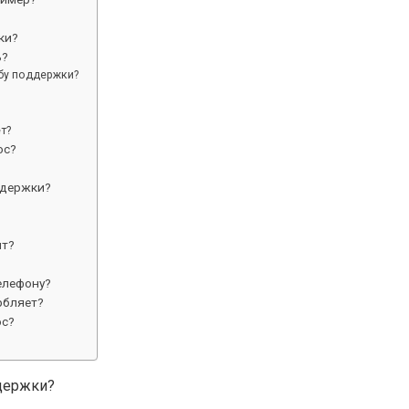
ки?
ь?
жбу поддержки?
т?
ос?
ддержки?
ит?
елефону?
рбляет?
ос?
ддержки?