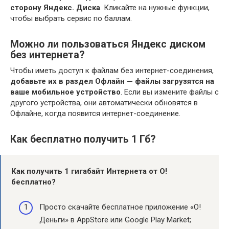
сторону Яндекс.
Диска
. Кликайте на нужные функции,
чтобы выбрать сервис по баллам.
Можно ли пользоваться Яндекс диском
без интернета?
Чтобы иметь доступ к файлам без интернет-соединения,
добавьте их в раздел Офлайн — файлы загрузятся на
ваше мобильное устройство
. Если вы измените файлы с
другого устройства, они автоматически обновятся в
Офлайне, когда появится интернет-соединение.
Как бесплатно получить 1 Гб?
Как получить 1
гигабайт Интернета от О!
бесплатно
?
Просто скачайте бесплатное приложение «О!
Деньги» в AppStore или Google Play Market;