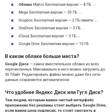
Облако
Mail.ru. Бесплатная версия — 8 ГБ. …
Mega. Бесплатная версия — 20 ГБ. …
Dropbox. Бесплатная версия — 2 ГБ памяти. …
OneDrive. Бесплатная версия — 5 ГБ. …
iCloud. Бесплатная версия — 5 ГБ. …
Google Drive. Бесплатная версия — 15 ГБ.
В каком облаке больше места?
Google Диск
— самое вместительное облако из всех
перечисленных. Максимально в него можно загрузить до
30 Тбайт. Редактировать файлы можно даже без сети:
данные сохраняются автоматически.
Что удобнее Яндекс Диск или Гугл Диск?
Тем людям, которым важен чистый интерфейс
приложения без рекламы стоит выбрать Google Drive,
если важна цена подписки, то стоит смотреть в