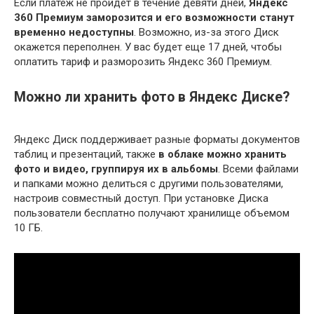
Если платеж не пройдет в течение девяти дней,
Яндекс
360 Премиум заморозится и его возможности станут
временно недоступны
. Возможно, из-за этого Диск
окажется переполнен. У вас будет еще 17 дней, чтобы
оплатить тариф и разморозить Яндекс 360 Премиум.
Можно ли хранить фото в Яндекс Диске?
Яндекс Диск поддерживает разные форматы документов
таблиц и презентаций, также
в облаке можно хранить
фото и видео, группируя их в альбомы
. Всеми файлами
и папками можно делиться с другими пользователями,
настроив совместный доступ. При установке Диска
пользователи бесплатно получают хранилище объемом
10 ГБ.