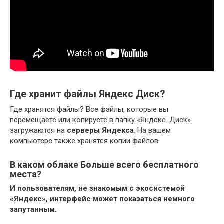
Где хранит файлы Яндекс Диск?
Где хранятся файлы? Все файлы, которые вы
перемещаете или копируете в папку «Яндекс. Диск»
загружаются на
серверы Яндекса
. На вашем
компьютере также хранятся копии файлов.
В каком облаке Больше всего бесплатного
места?
И пользователям, не знакомым с экосистемой
«Яндекс», интерфейс может показаться немного
запутанным.