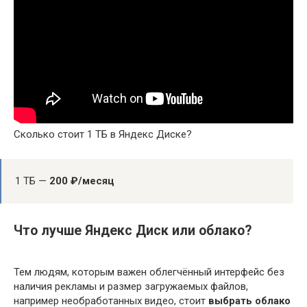
Сколько стоит 1 ТБ в Яндекс Диске?
1 ТБ —
200 ₽/месяц
Что лучше Яндекс Диск или облако?
Тем людям, которым важен облегчённый интерфейс без
наличия рекламы и размер загружаемых файлов,
например необработанных видео, стоит
выбрать облако