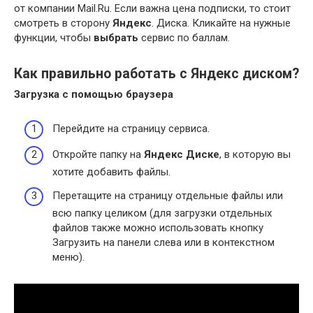
от компании Mail.Ru. Если важна цена подписки, то стоит
смотреть в сторону
Яндекс
. Диска. Кликайте на нужные
функции, чтобы
выбрать
сервис по баллам.
Как правильно работать с Яндекс диском?
Загрузка с помощью браузера
Перейдите на страницу сервиса.
Откройте папку на
Яндекс Диске
, в которую вы
хотите добавить файлы.
Перетащите на страницу отдельные файлы или
всю папку целиком (для загрузки отдельных
файлов также можно использовать кнопку
Загрузить на панели слева или в контекстном
меню).