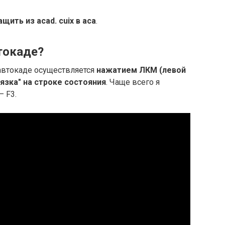
ащить из acad.
cuix в aca
.
токаде?
втокаде осуществляется
нажатием ЛКМ (левой
язка" на строке состояния
. Чаще всего я
 F3.