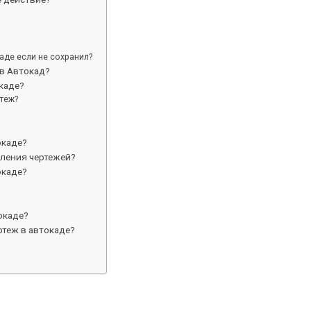
аде если не сохранил?
 в Автокад?
каде?
теж?
окаде?
ления чертежей?
окаде?
окаде?
ртеж в автокаде?