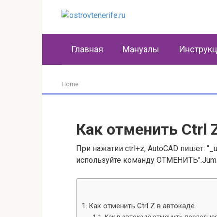
Перейти
к
контенту
Главная
Мануалы
Инструк
Home
Как отменить Ctrl 
При нажатии ctrl+z, AutoCAD пишет: "
используйте команду ОТМЕНИТЬ".Jum
Как отменить Ctrl Z в автокаде
Как в автокаде отменить последне