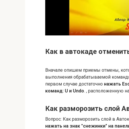
Как в автокаде отменит
Вначале опишем приемы отмены, кото
выполнения обрабатываемой команды
первом случае достаточно
нажать Esc
команд: U и Undo
. , расположенную н
Как разморозить слой А
Вопрос: Как разморозить слой в Авто
нажать на знак "снежинки" на панел