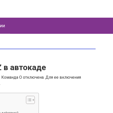
ции
Z в автокаде
_u Команда О отключена. Для ее включения
.
е действие?