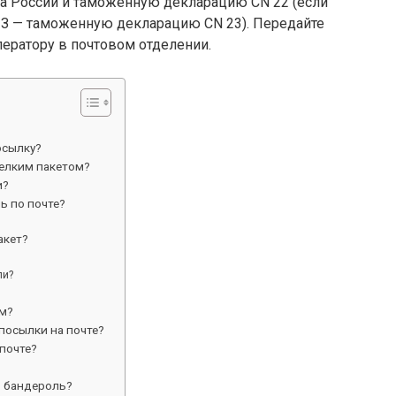
та России и таможенную декларацию CN 22 (если
З — таможенную декларацию CN 23). Передайте
ератору в почтовом отделении.
осылку?
елким пакетом?
и?
ь по почте?
акет?
ли?
мм?
посылки на почте?
 почте?
ю бандероль?