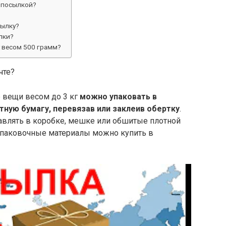
 посылкой?
сылку?
лки?
 весом 500 грамм?
чте?
е вещи весом до 3 кг
можно упаковать в
тную бумагу, перевязав или заклеив обертку
.
влять в коробке, мешке или обшитые плотной
 упаковочные материалы можно купить в