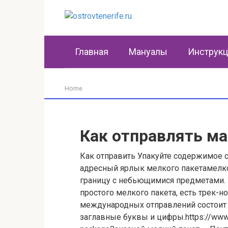
Перейти
к
контенту
Главная
Мануалы
Инструк
Home
Как отправлять м
Как отправить Упакуйте содержимое с
адресный ярлык мелкого пакетамелко
границу с небьющимися предметами. У
простого мелкого пакета, есть трек-
международных отправлений состоит 
заглавные буквы и цифры.https://www.po