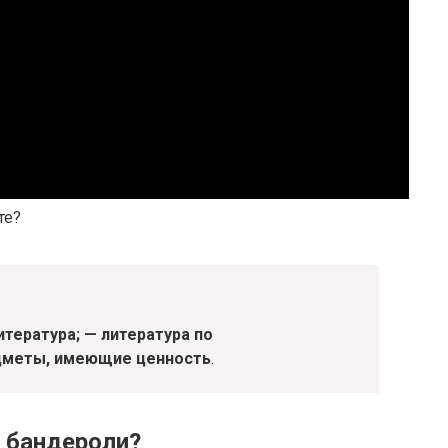
те?
итература;
— литература по
дметы, имеющие ценность
.
и бандероли?