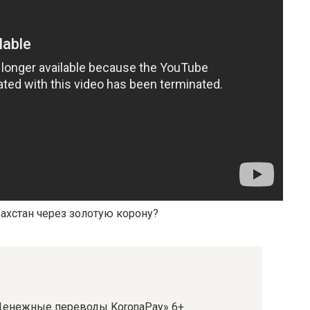
захстан через золотую корону?
«Денежные переводы KoronaPay» 6+