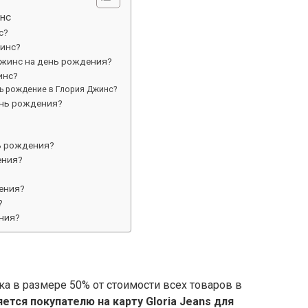
инс
с?
жинс?
 Джинс на день рождения?
инс?
ь рождение в Глория Джинс?
ень рождения?
ь рождения?
ения?
ения?
?
ния?
ка в размере 50% от стоимости всех товаров в
ется покупателю на карту Gloria Jeans для