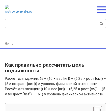
Перейти
к
контенту
Поиск:
Home
Как правильно рассчитать цель
подвижности
Расчёт для мужчин: (5 + (10 × вес [кг]) + (6,25 × рост [см]) −
(5 × возраст [лет])) × уровень физической активности.
Расчёт для женщин: ((10 × вес [кг]) + (6,25 × рост [см]) − (5
× возраст [лет]) – 161) × уровень физической активности.