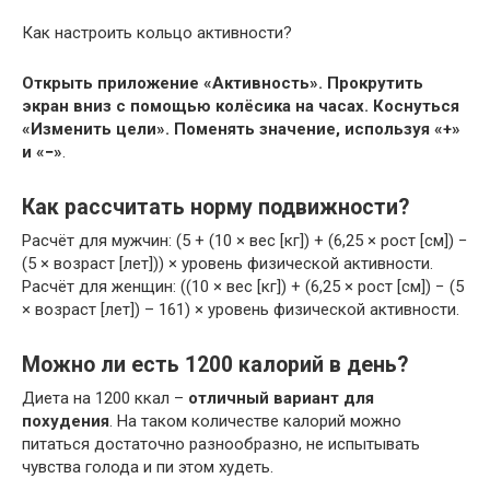
Как настроить кольцо активности?
Открыть приложение «Активность».
Прокрутить
экран вниз с помощью колёсика на часах.
Коснуться
«Изменить цели».
Поменять значение, используя «+»
и «−»
.
Как рассчитать норму подвижности?
Расчёт для мужчин: (5 + (10 × вес [кг]) + (6,25 × рост [см]) −
(5 × возраст [лет])) × уровень физической активности.
Расчёт для женщин: ((10 × вес [кг]) + (6,25 × рост [см]) − (5
× возраст [лет]) – 161) × уровень физической активности.
Можно ли есть 1200 калорий в день?
Диета на 1200 ккал –
отличный вариант для
похудения
. На таком количестве калорий можно
питаться достаточно разнообразно, не испытывать
чувства голода и пи этом худеть.