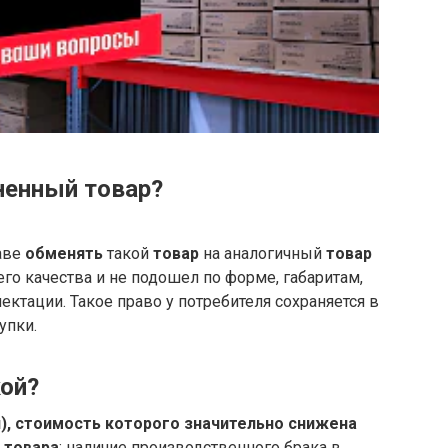
ненный товар?
аве
обменять
такой
товар
на аналогичный
товар
о качества и не подошел по форме, габаритам,
ектации. Такое право у потребителя сохраняется в
упки.
кой?
я), стоимость которого значительно снижена
 товара
: наличие производственного брака в