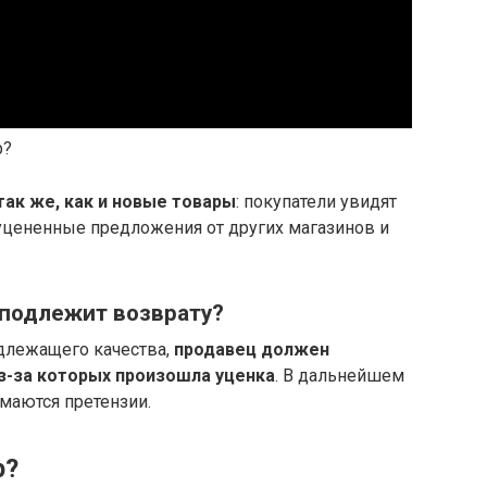
р?
ак же, как и новые товары
: покупатели увидят
 уцененные предложения от других магазинов и
 подлежит возврату?
длежащего качества,
продавец должен
з-за которых произошла уценка
. В дальнейшем
маются претензии.
р?