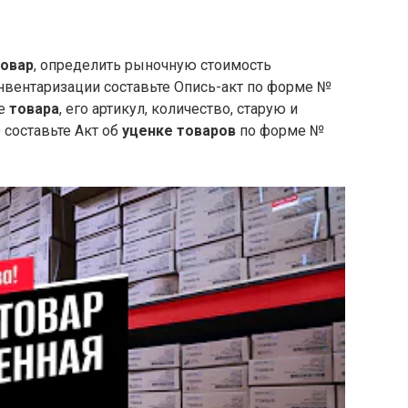
товар
, определить рыночную стоимость
инвентаризации составьте Опись-акт по форме №
ие
товара
, его артикул, количество, старую и
е составьте Акт об
уценке товаров
по форме №