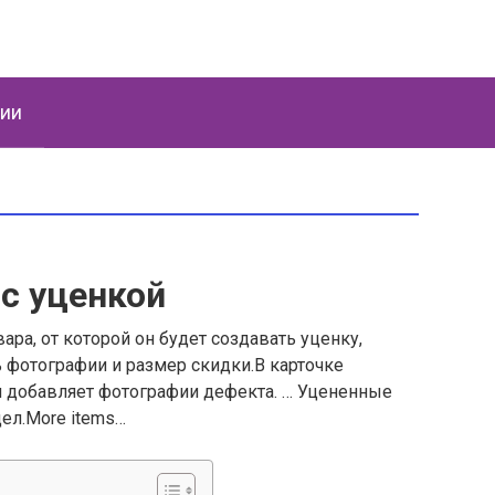
ции
 с уценкой
ра, от которой он будет создавать уценку,
ь фотографии и размер скидки.В карточке
и добавляет фотографии дефекта. … Уцененные
ел.More items…