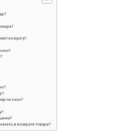
ар?
товара?
ежит возврату?
 озон?
е?
он?
р?
вар на озон?
у?
ценка?
казать в возврате товара?