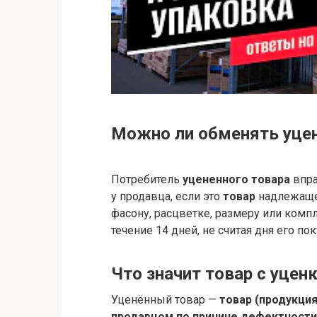
Можно ли обменять уце
Потребитель
уцененного товара
впр
у продавца, если это
товар
надлежащег
фасону, расцветке, размеру или компл
течение 14 дней, не считая дня его пок
Что значит товар с уцен
Уценённый товар —
товар (продукци
продавцом по причине дефектности