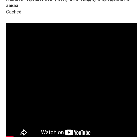
заказ
.
Cached