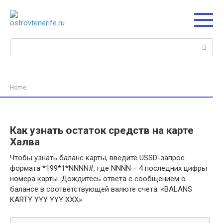
Перейти
к
контенту
Поиск:
Home
Как узнать остаток средств на карте
Халва
Чтобы узнать баланс карты, введите USSD-запрос
формата *199*1*NNNN#, где NNNN— 4 последних цифры
номера карты. Дождитесь ответа с сообщением о
балансе в соответствующей валюте счета: «BALANS
KARTY YYY YYY XXX».