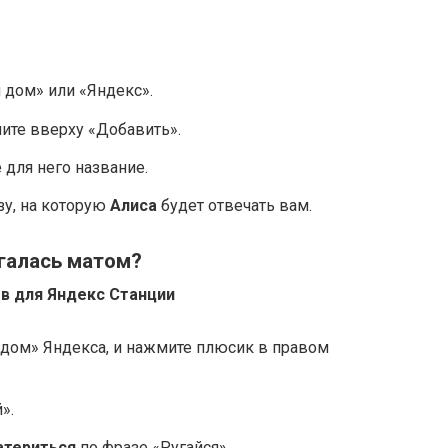
 дом» или «Яндекс».
ите вверху «Добавить».
 для него название.
зу, на которую
Алиса
будет отвечать вам.
угалась матом?
в для Яндекс Станции
дом» Яндекса, и нажмите плюсик в правом
».
атериться
по фразе «Ругайся». …