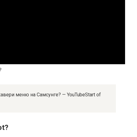
?
кавери меню на Самсунге? — YouTubeStart of
ot?