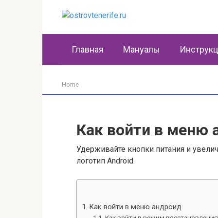
Перейти
к
контенту
Главная
Мануалы
Инструк
Home
Как войти в меню 
Удерживайте кнопки питания и увеличе
логотип Android.
Как войти в меню андроид
Как войти в режим восстановлени