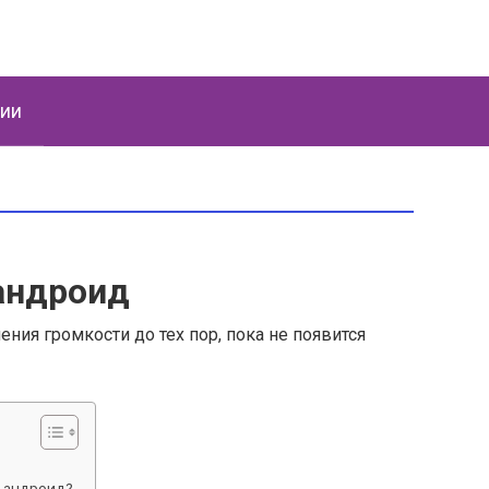
ции
андроид
ния громкости до тех пор, пока не появится
я андроид?