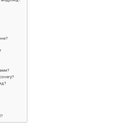
оне?
?
вами?
covery?
ид?
d?