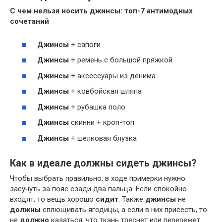
С чем нельзя
носить джинсы
: топ-7 антимодных
сочетаний
Джинсы
+ сапоги
Джинсы
+ ремень с большой пряжкой
Джинсы
+ аксессуары из денима
Джинсы
+ ковбойская шляпа
Джинсы
+ рубашка поло
Джинсы
скинни + кроп-топ
Джинсы
+ шелковая блузка
Как в идеале должны сидеть джинсы?
Чтобы выбрать правильно, в ходе примерки нужно
засунуть за пояс сзади два пальца. Если спокойно
входят, то вещь хорошо
сидит
. Также
джинсы
не
должны
сплющивать ягодицы, а если в них присесть, то
не
должно
казаться, что ткань треснет или перережет