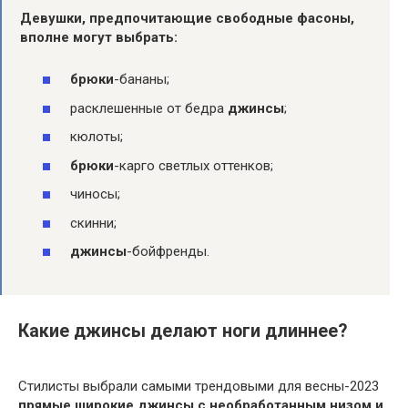
Девушки, предпочитающие свободные фасоны,
вполне могут выбрать:
брюки
-бананы;
расклешенные от бедра
джинсы
;
кюлоты;
брюки
-карго светлых оттенков;
чиносы;
скинни;
джинсы
-бойфренды.
Какие джинсы делают ноги длиннее?
Стилисты выбрали самыми трендовыми для весны-2023
прямые широкие джинсы с необработанным низом и