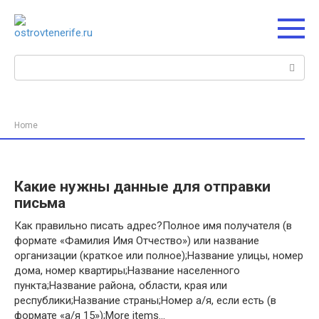
Перейти
к
контенту
Поиск:
Home
Какие нужны данные для отправки
письма
Как правильно писать адрес?Полное имя получателя (в
формате «Фамилия Имя Отчество») или название
организации (краткое или полное);Название улицы, номер
дома, номер квартиры;Название населенного
пункта;Название района, области, края или
республики;Название страны;Номер а/я, если есть (в
формате «а/я 15»);More items…