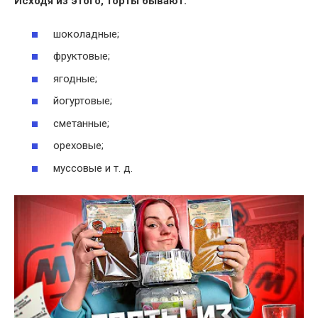
Исходя из этого,
торты бывают
:
шоколадные;
фруктовые;
ягодные;
йогуртовые;
сметанные;
ореховые;
муссовые и т. д.