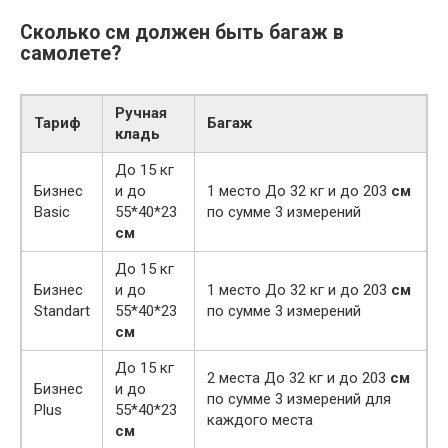
Сколько см должен быть багаж в
самолете?
Ручная
Тариф
Багаж
кладь
До 15 кг
Бизнес
и до
1 место До 32 кг и до 203
см
Basic
55*40*23
по сумме 3 измерений
см
До 15 кг
Бизнес
и до
1 место До 32 кг и до 203
см
Standart
55*40*23
по сумме 3 измерений
см
До 15 кг
2 места До 32 кг и до 203
см
Бизнес
и до
по сумме 3 измерений для
Plus
55*40*23
каждого места
см