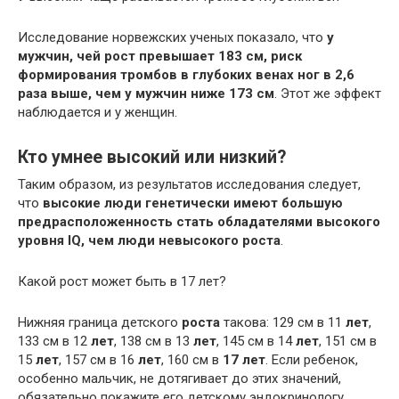
Исследование норвежских ученых показало, что
у
мужчин, чей рост превышает 183 см, риск
формирования тромбов в глубоких венах ног в 2,6
раза выше, чем у мужчин ниже 173 см
. Этот же эффект
наблюдается и у женщин.
Кто умнее высокий или низкий?
Таким образом, из результатов исследования следует,
что
высокие люди генетически имеют большую
предрасположенность стать обладателями высокого
уровня IQ, чем люди невысокого роста
.
Какой рост может быть в 17 лет?
Нижняя граница детского
роста
такова: 129 см в 11
лет
,
133 см в 12
лет
, 138 см в 13
лет
, 145 см в 14
лет
, 151 см в
15
лет
, 157 см в 16
лет
, 160 см в
17 лет
. Если ребенок,
особенно мальчик, не дотягивает до этих значений,
обязательно покажите его детскому эндокринологу.