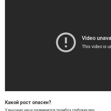
Какой рост опасен?
У высоких чаще развивается тромбоз глубоких вен