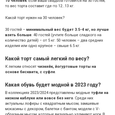
10 человек
. Если ваша свадьба готовится на 50 гостей,
то вес торта составит где-то 12…13 кг.
Какой торт нужен на 30 человек?
30 гостей –
минимальный вес будет 3.5-4 кг, но лучше
взять больше
. 40 гостей (учтите больше сладкого на
количество детей) – от 5 кг. 50 человек – два средних
изделия или одно крупное – свыше 6.5 кг.
Какой торт самый легкий по весу?
К легким относят
чизкейк, йогуртовые торты на
основе бисквита, с суфле
.
Какая обувь будет модной в 2023 году?
В коллекциях 2023/2024 представлены модные
туфли на
низком каблуке или вовсе без него
. Среди них
актуальны лоферы с квадратным мысом, замшевые
мокасины с декором, балетки с бантом, модели с V-
образным мысом, которые визуально удлиняют ноги. В