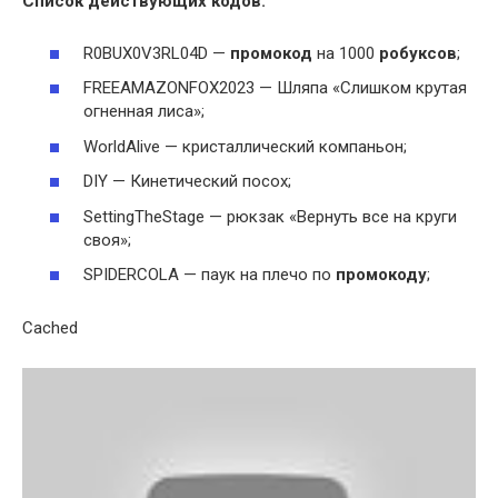
Список действующих кодов:
R0BUX0V3RL04D —
промокод
на 1000
робуксов
;
FREEAMAZONFOX2023 — Шляпа «Слишком крутая
огненная лиса»;
WorldAlive — кристаллический компаньон;
DIY — Кинетический посох;
SettingTheStage — рюкзак «Вернуть все на круги
своя»;
SPIDERCOLA — паук на плечо по
промокоду
;
Cached