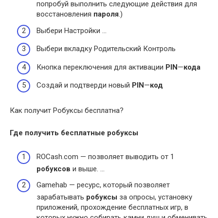
попробуй выполнить следующие действия для
восстановления
пароля
.)
Выбери Настройки …
Выбери вкладку Родительский Контроль
Кнопка переключения для активации
PIN
—
кода
Создай и подтверди новый
PIN
—
код
Как получит Робуксы бесплатна?
Где
получить бесплатные робуксы
ROCash.com — позволяет выводить от 1
робуксов
и выше. …
Gamehab — ресурс, который позволяет
зарабатывать
робуксы
за опросы, установку
приложений, прохождение бесплатных игр, в
которых нужно собирать камни душ и обменивать