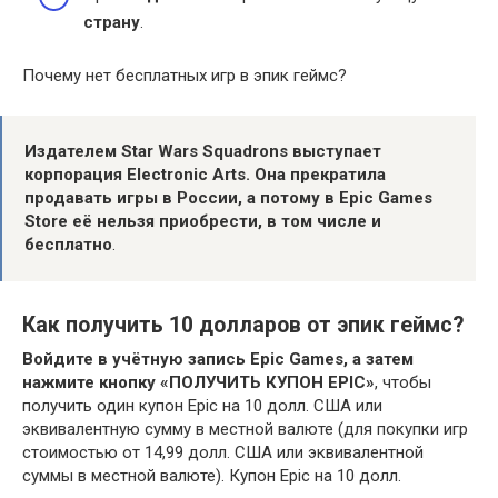
страну
.
Почему нет бесплатных игр в эпик геймс?
Издателем Star Wars Squadrons выступает
корпорация Electronic Arts.
Она прекратила
продавать игры в России, а потому в Epic Games
Store её нельзя приобрести, в том числе и
бесплатно
.
Как получить 10 долларов от эпик геймс?
Войдите в учётную запись Epic Games, а затем
нажмите кнопку «ПОЛУЧИТЬ КУПОН EPIC»
, чтобы
получить один купон Epic на 10 долл. США или
эквивалентную сумму в местной валюте (для покупки игр
стоимостью от 14,99 долл. США или эквивалентной
суммы в местной валюте). Купон Epic на 10 долл.