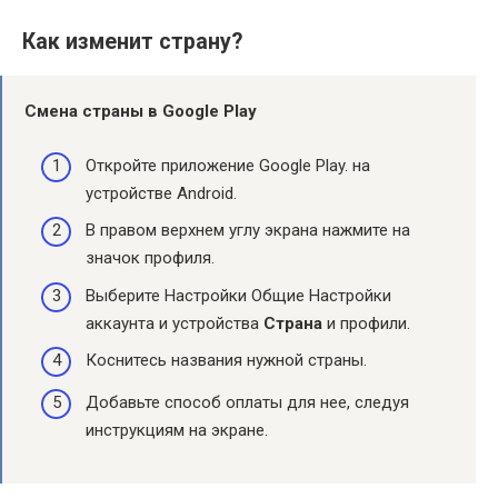
Как изменит страну?
Смена страны в Google Play
Откройте приложение Google Play. на
устройстве Android.
В правом верхнем углу экрана нажмите на
значок профиля.
Выберите Настройки Общие Настройки
аккаунта и устройства
Страна
и профили.
Коснитесь названия нужной страны.
Добавьте способ оплаты для нее, следуя
инструкциям на экране.