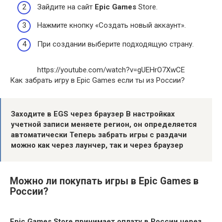
Зайдите на сайт
Epic Games
Store.
Нажмите кнопку «Создать новый аккаунт».
При создании выберите подходящую страну.
https://youtube.com/watch?v=gUEHrO7XwCE
Как забрать игру в Epic Games если ты из России?
Заходите в EGS через браузер
В настройках
учетной записи меняете регион, он определяется
автоматически
Теперь забрать игры с раздачи
можно как через лаунчер, так и через браузер
Можно ли покупать игры в Epic Games в
России?
Epic Games Store принимает оплату в России через