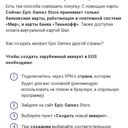
Есть три способа совершить покупку. С помощью карты.
Сейчас Epic Games Store принимает только
банковские карты, работающие в платежной системе
«Мир», и карты банка «Тинькофф»
. Также доступна
оплата виртуальной картой Qiwi.
Как создать аккаунт Epic Games другой страны?
Чтобы
создать
зарубежный
аккаунт
в EGS
необходимо:
Подключитесь через VPN к
стране
, которая
будет для вас основной (рекомендую
использовать не плагин в браузере, а отдельную
программу).
Зайдите на сайт
Epic Games
Store.
Выберите пункт «
Создать
новый
аккаунт
». …
При
создании
выбирайте соответствующую