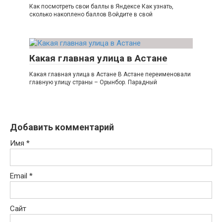
Как посмотреть свои баллы в Яндексе Как узнать,
сколько накоплено баллов Войдите в свой
Какая главная улица в Астане
Какая главная улица в Астане В Астане переименовали
главную улицу страны – Орынбор. Парадный
Добавить комментарий
Имя
*
Email
*
Сайт