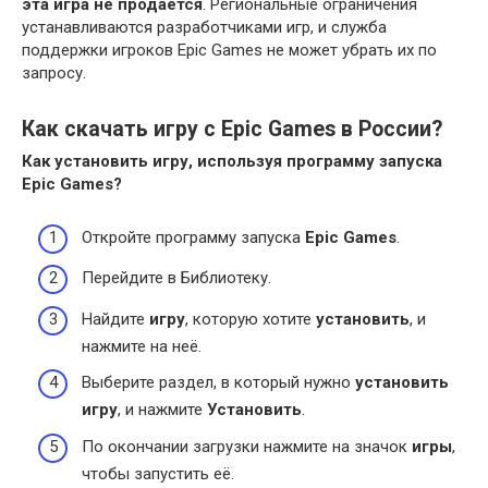
эта игра не продаётся
. Региональные ограничения
устанавливаются разработчиками игр, и служба
поддержки игроков Epic Games не может убрать их по
запросу.
Как скачать игру с Epic Games в России?
Как
установить игру
, используя программу запуска
Epic Games
?
Откройте программу запуска
Epic Games
.
Перейдите в Библиотеку.
Найдите
игру
, которую хотите
установить
, и
нажмите на неё.
Выберите раздел, в который нужно
установить
игру
, и нажмите
Установить
.
По окончании загрузки нажмите на значок
игры
,
чтобы запустить её.