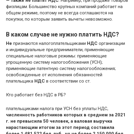
— также не платят НДС
. Например, при продаже товаров
физлицам. Большинство крупных компаний работает на
общем режиме, поэтому не всегда соглашаются на
покупки, по которым заявить вычеты невозможно.
В каком случае не нужно платить НДС?
Не
признаются налогоплательщиками
НДС
организации
и индивидуальные предприниматели, применяющие
специальные налоговые режимы: применяющие
упрощенную систему налогообложения (УСН);
применяющие патентную систему налогообложения;
освобожденные от исполнения обязанностей
плательщика
НДС
в соответствии со ст.
Кто работает без НДС в РБ?
плательщиками налога при УСН без уплаты НДС,
численность работников которых в среднем за 2021
г.
не превысила 50 человек, а валовая выручка
нарастающим итогом за этот период составила
более 1 481 522 бел.
руб., но не более 2 150 000 бел
.