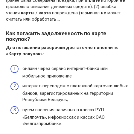
(ранее была совершена поездка, при
оплате
которой
не
произошло списание денежных средств); (2) ошибка
чтения
карты
/
карта
повреждена (терминал
не
может
считать или обработать …
Как погасить задолженность по карте
покупок?
Для
погашения
рассрочки достаточно пополнить
«
Карту покупок
»:
онлайн через сервис интернет-банка или
мобильное приложение
интернет-переводом с платежной карточки любых
банков, зарегистрированных на территории
Республики Беларусь;
путем внесения наличных в кассах РУП
«Белпочта», инфокиосках и кассах ОАО
«Белгазпромбанк».