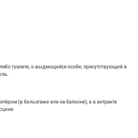
-либо туалете, о выдающейся особе, присутствующей в
юль.
тёром (в бельэтаже или на балконе), а в антракте
сцене.