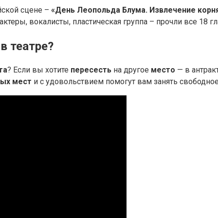
йской сцене –
«День Леопольда Блума.
Извлечение корн
актеры, вокалисты, пластическая группа – прочли все 18 гла
в театре?
та
? Если вы хотите
пересесть
на другое
место
— в антрак
ых мест
и с удовольствием помогут вам занять свободно