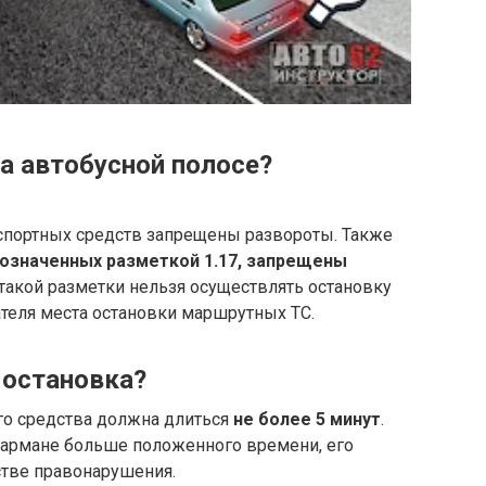
а автобусной полосе?
спортных средств запрещены развороты. Также
обозначенных разметкой 1.17, запрещены
и такой разметки нельзя осуществлять остановку
ателя места остановки маршрутных ТС.
 остановка?
го средства должна длиться
не более 5 минут
.
кармане больше положенного времени, его
стве правонарушения.