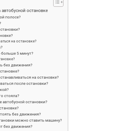
а автобусной остановке
ой полосе?
?
остановки?
новке?
аться на остановке?
а?
е больше 5 минут?
тановке?
ть без движения?
остановке?
станавливаться на остановке?
ваться после остановки?
вкой?
го стояла?
е автобусной остановки?
становке?
тоять без движения?
становки можно ставить машину?
ит без движения?