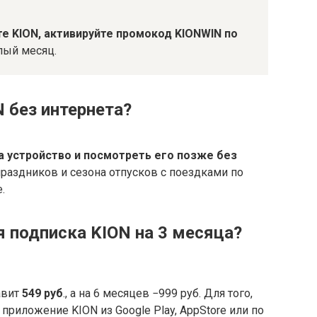
е KION, активируйте промокод KIONWIN по
лый месяц.
 без интернета?
а устройство и посмотреть его позже без
праздников и сезона отпусков с поездками по
.
я подписка KION на 3 месяца?
авит
549 руб
., а на 6 месяцев −999 руб. Для того,
приложение KION из Google Play, AppStore или по