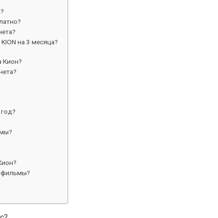
н?
латно?
нета?
KION на 3 месяца?
а Кион?
нета?
 год?
ьмы?
Кион?
а фильмы?
с?