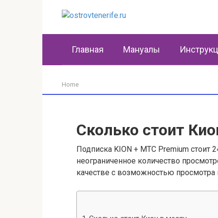
Перейти
к
контенту
Главная
Мануалы
Инструк
Home
Сколько стоит Кио
Подписка KION + МТС Premium стоит 24
неограниченное количество просмотро
качестве c возможностью просмотра н