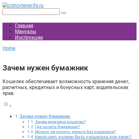
Перейти
к
Поиск:
контенту
Главная
Мануалы
Инструкции
Home
Зачем нужен бумажник
Кошелек обеспечивает возможность хранения денег,
расчетных, кредитных и бонусных карт, водительских
прав.
Зачем нужен бумажник
Зачем мужчине кошелек?
Где носить бумажник?
Можно ли носить деньги без кошелька?
Какой цвет должен быть у кошелька для денег?