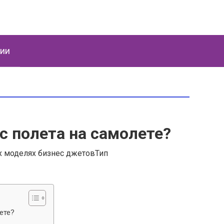
ции
ас полета на самолете?
х моделях бизнес джетовТип
ете?