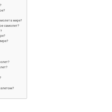
?
ре?
молет в мире?
ре самолет?
т?
ире?
мире?
молет?
олет?
?
взлетом?