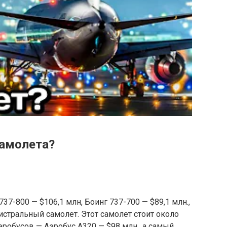
самолета?
 737-800 — $106,1 млн, Боинг 737-700 — $89,1 млн.,
стральный самолет. Этот самолет стоит около
эробусов — Аэробус А320 — $98 млн., а самый