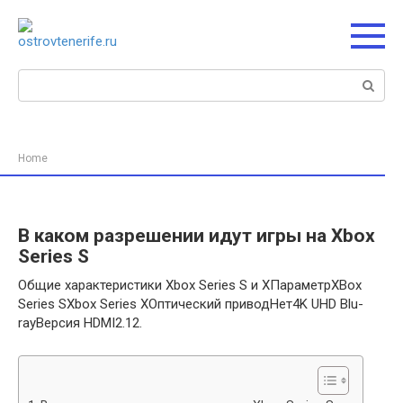
Перейти
к
контенту
Поиск:
Home
В каком разрешении идут игры на Xbox
Series S
Общие характеристики Xbox Series S и XПараметрXBox
Series SXbox Series XОптический приводНет4K UHD Blu-
rayВерсия HDMI2.12.