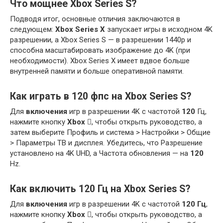
Что мощнее Xbox Series S?
Подводя итог, основные отличия заключаются в
следующем:
Xbox Series X
запускает игры в исходном 4K
разрешении, а Xbox Series S — в разрешении 1440p и
способна масштабировать изображение до 4K (при
необходимости). Xbox Series X имеет вдвое больше
внутренней памяти и больше оперативной памяти.
Как играть в 120 фпс на Xbox Series S?
Для
включения
игр в разрешении 4K с частотой
120
Гц,
нажмите кнопку
Xbox
, чтобы открыть руководство, а
затем выберите Профиль и система > Настройки > Общие
> Параметры ТВ и дисплея. Убедитесь, что Разрешение
установлено на 4K UHD, а Частота обновления — на
120
Hz.
Как включить 120 Гц на Xbox Series S?
Для
включения
игр в разрешении 4K с частотой
120 Гц
,
нажмите кнопку
Xbox
, чтобы открыть руководство, а