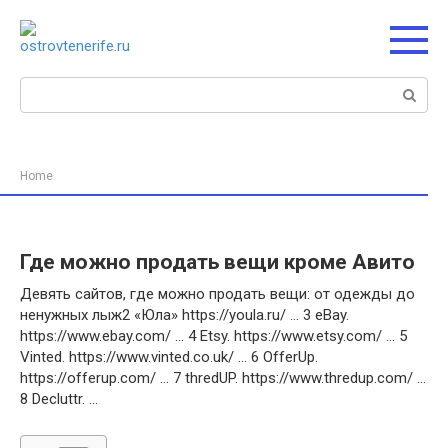
Перейти
к
контенту
Поиск:
Home
Где можно продать вещи кроме Авито
Девять сайтов, где можно продать вещи: от одежды до
ненужных лыж2 «Юла» https://youla.ru/ … 3 eBay.
https://www.ebay.com/ … 4 Etsy. https://www.etsy.com/ … 5
Vinted. https://www.vinted.co.uk/ … 6 OfferUp.
https://offerup.com/ … 7 thredUP. https://www.thredup.com/ …
8 Decluttr. …