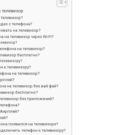
 телевизор
 телевизор?
идео с телефона?
овать на телевизор?
 на телевизор через Wi-Fi?
елевизор?
елефона на телевизор?
елевизор бесплатно?
телевизору?
н к телевизору?
ефона на телевизор?
ирплей?
на на телевизор без вай фай?
левизор бесплатно?
 телевизор без приложений?
телефона?
 Аирплей?
лей?
фона появился на телевизоре?
одключить телефон к телевизору?