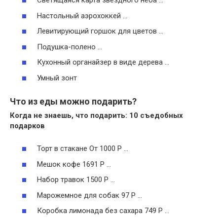
Светящаяся карта звёздного неба …
Настольный аэрохоккей …
Левитирующий горшок для цветов …
Подушка-полено …
Кухонный органайзер в виде дерева …
Умный зонт
Что из еды можно подарить?
Когда не знаешь,
что подарить
: 10
съедобных
подарков
Торт в стакане От 1000 Р …
Мешок кофе 1691 Р …
Набор травок 1500 Р …
Марожемное для собак 97 Р …
Коробка лимонада без сахара 749 Р …