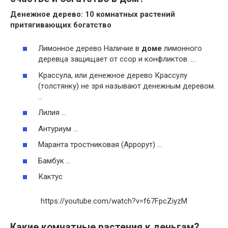
Денежное дерево: 10
комнатных
растений
притягивающих
богатство
Лимонное дерево Наличие в
доме
лимонного
деревца защищает от ссор и конфликтов. …
Крассула, или денежное дерево Крассулу
(толстянку) не зря называют денежным деревом.
…
Лилия …
Антуриум …
Маранта тростниковая (Аррорут) …
Бамбук …
Кактус
https://youtube.com/watch?v=f67FpcZiyzM
Какие комнатные растения к деньгам?