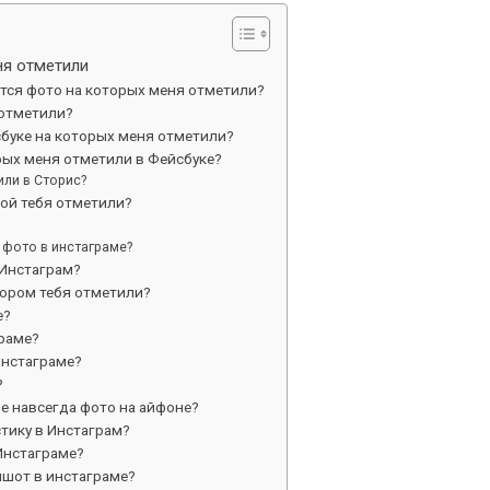
ня отметили
тся фото на которых меня отметили?
 отметили?
буке на которых меня отметили?
рых меня отметили в Фейсбуке?
или в Сторис?
рой тебя отметили?
 фото в инстаграме?
 Инстаграм?
тором тебя отметили?
е?
граме?
инстаграме?
?
е навсегда фото на айфоне?
тику в Инстаграм?
Инстаграме?
ншот в инстаграме?