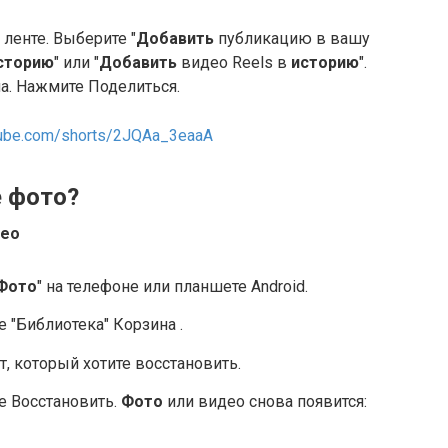
ленте. Выберите "
Добавить
публикацию в вашу
сторию
" или "
Добавить
видео Reels в
историю
".
а. Нажмите Поделиться.
tube.com/shorts/2JQAa_3eaaA
 фото?
део
Фото
" на телефоне или планшете Android.
 "Библиотека" Корзина .
, который хотите восстановить.
е Восстановить.
Фото
или видео снова появится: