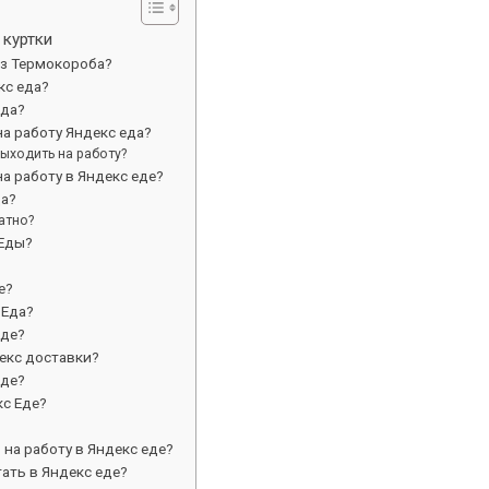
 куртки
ез Термокороба?
кс еда?
еда?
а работу Яндекс еда?
ыходить на работу?
а работу в Яндекс еде?
да?
атно?
 Еды?
е?
 Еда?
Еде?
екс доставки?
еде?
кс Еде?
 на работу в Яндекс еде?
ать в Яндекс еде?