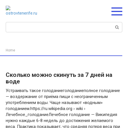
Перейти
к
контенту
Поиск:
Home
Сколько можно скинуть за 7 дней на
воде
Устраивать такое голоданиеголоданиеполное голодание
— воздержание от приёма пищи с неограниченным
употреблением воды. Чаще называют «водным»
голоданием.https://ru.wikipedia.org › wiki ›
Лечебное_голоданиеЛечебное голодание — Википедия
нужно каждые 6-8 недель до достижения желаемого
веса. Практика показывает, что средняя потеря веса при