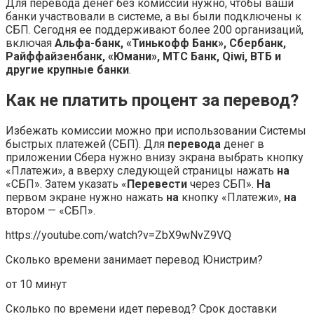
Для перевода денег без комиссии нужно, чтобы ваши
банки участвовали в системе, а вы были подключены к
СБП. Сегодня ее поддерживают более 200 организаций,
включая
Альфа-банк, «Тинькофф Банк», Сбербанк,
Райффайзенбанк, «Юмани», МТС Банк, Qiwi, ВТБ и
другие крупные банки
.
Как не платить процент за перевод?
Избежать комиссии можно при использовании Системы
быстрых платежей (СБП). Для
перевода
денег в
приложении Сбера нужно внизу экрана выбрать кнопку
«Платежи», а вверху следующей страницы нажать
на
«СБП». Затем указать «
Перевести
через СБП».
На
первом экране нужно нажать
на
кнопку «Платежи»,
на
втором — «СБП».
https://youtube.com/watch?v=ZbX9wNvZ9VQ
Сколько времени занимает перевод Юнистрим?
от 10 минут
Сколько по времени идет перевод? Срок доставки