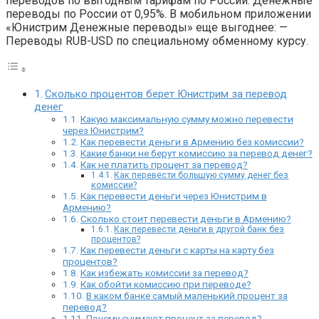
переводов по выгодным тарифам по России. Денежные
переводы по России от 0,95%. В мобильном приложении
«Юнистрим Денежные переводы» еще выгоднее: —
Переводы RUB-USD по специальному обменному курсу.
Сколько процентов берет Юнистрим за перевод
денег
Какую максимальную сумму можно перевести
через Юнистрим?
Как перевести деньги в Армению без комиссии?
Какие банки не берут комиссию за перевод денег?
Как не платить процент за перевод?
Как перевести большую сумму денег без
комиссии?
Как перевести деньги через Юнистрим в
Армению?
Сколько стоит перевести деньги в Армению?
Как перевести деньги в другой банк без
процентов?
Как перевести деньги с карты на карту без
процентов?
Как избежать комиссии за перевод?
Как обойти комиссию при переводе?
В каком банке самый маленький процент за
перевод?
Почему снимают процент за перевод?