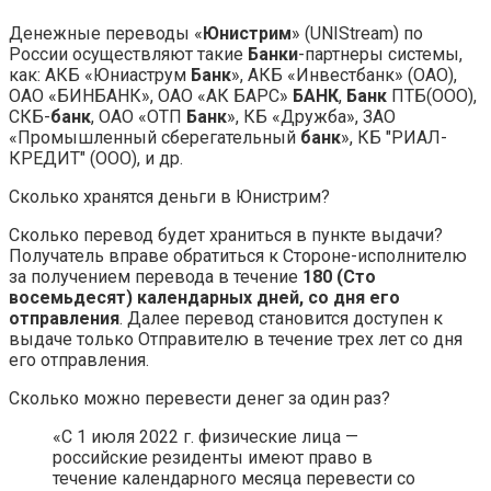
Денежные переводы «
Юнистрим
» (UNIStream) по
России осуществляют такие
Банки
-партнеры системы,
как: АКБ «Юниаструм
Банк
», АКБ «Инвестбанк» (ОАО),
ОАО «БИНБАНК», ОАО «АК БАРС»
БАНК
,
Банк
ПТБ(ООО),
СКБ-
банк
, ОАО «ОТП
Банк
», КБ «Дружба», ЗАО
«Промышленный сберегательный
банк
», КБ "РИАЛ-
КРЕДИТ" (ООО), и др.
Сколько хранятся деньги в Юнистрим?
Сколько перевод будет храниться в пункте выдачи?
Получатель вправе обратиться к Стороне-исполнителю
за получением перевода в течение
180 (Сто
восемьдесят) календарных дней, со дня его
отправления
. Далее перевод становится доступен к
выдаче только Отправителю в течение трех лет со дня
его отправления.
Сколько можно перевести денег за один раз?
«С 1 июля 2022 г. физические лица —
российские резиденты имеют право в
течение календарного месяца перевести со