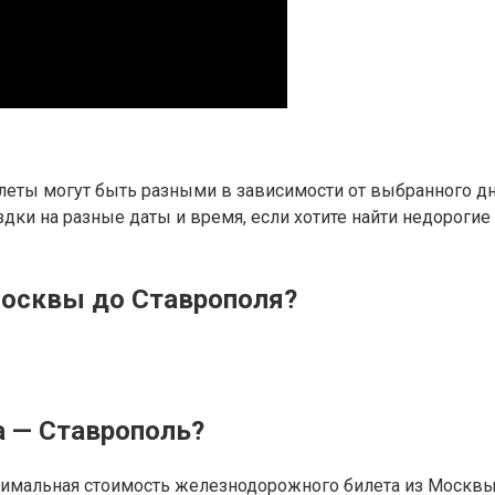
илеты могут быть разными в зависимости от выбранного дн
здки на разные даты и время, если хотите найти недороги
Москвы до Ставрополя?
а — Ставрополь?
инимальная стоимость железнодорожного билета из Москв