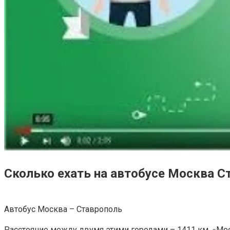
Сколько ехать на автобусе Москва С
Автобус Москва – Ставрополь
Расстояние между двумя этими городами – 1411 км. «Мос