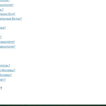
врополя?
ль?
льных Вод?
ральные Воды?
ква?
?
самолёте?
таврополя?
рополь?
до Москвы?
Москвы?
лёт?
я?