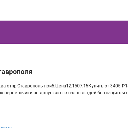
Ставрополя
а отпр.Ставрополь приб.Цена12:1507:15Купить от 3405 ₽13
ах перевозчики не допускают в салон людей без защитных 
ополя?