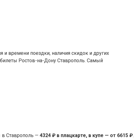
я и времени поездки, наличия скидок и других
е билеты Ростов-на-Дону Ставрополь. Самый
ы в Ставрополь —
4324 ₽ в плацкарте, в купе — от 6615 ₽
.