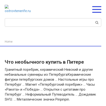
Перейти
к
контенту
Поиск:
Home
Что необычного купить в Питере
Гранитный поребрик, керамический Невский и другие
небанальные сувениры из ПетербургаКерамические
фигурки петербургских домов … Настольные игры про
Петербург … Магнит «Петербургский поребрик» … Часы
«Ракета» и «Победа» … Открытки с цитатами про
Петербург … Неформальный Путеводитель … Дождевик
SH'U. … Металлические значки Pinpinpin.