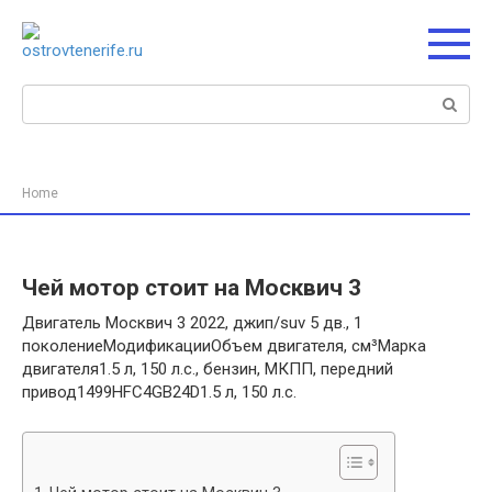
Перейти
к
контенту
Поиск:
Home
Чей мотор стоит на Москвич 3
Двигатель Москвич 3 2022, джип/suv 5 дв., 1
поколениеМодификацииОбъем двигателя, см³Марка
двигателя1.5 л, 150 л.с., бензин, МКПП, передний
привод1499HFC4GB24D1.5 л, 150 л.с.