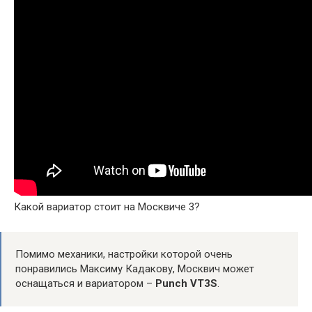
Какой вариатор стоит на Москвиче 3?
Помимо механики, настройки которой очень
понравились Максиму Кадакову, Москвич может
оснащаться и вариатором –
Punch VT3S
.