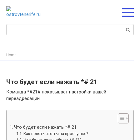
Перейти
к
контенту
Поиск:
Home
Что будет если нажать *# 21
Команда *#21# показывает настройки вашей
переадресации.
Что будет если нажать *# 21
Как понять что ты на прослушке?
Что будет если набрать *# 43?