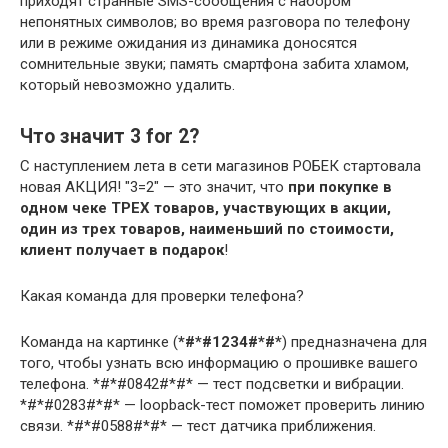
приходят странные SMS-сообщения с набором
непонятных символов; во время разговора по телефону
или в режиме ожидания из динамика доносятся
сомнительные звуки; память смартфона забита хламом,
который невозможно удалить.
Что значит 3 for 2?
С наступлением лета в сети магазинов РОБЕК стартовала
новая АКЦИЯ! "3=2" — это значит, что
при покупке в
одном чеке ТРЕХ товаров, участвующих в акции,
один из трех товаров, наименьший по стоимости,
клиент получает в подарок
!
Какая команда для проверки телефона?
Команда на картинке (
*#*#1234#*#*
) предназначена для
того, чтобы узнать всю информацию о прошивке вашего
телефона. *#*#0842#*#* — тест подсветки и вибрации.
*#*#0283#*#* — loopback-тест поможет проверить линию
связи. *#*#0588#*#* — тест датчика приближения.