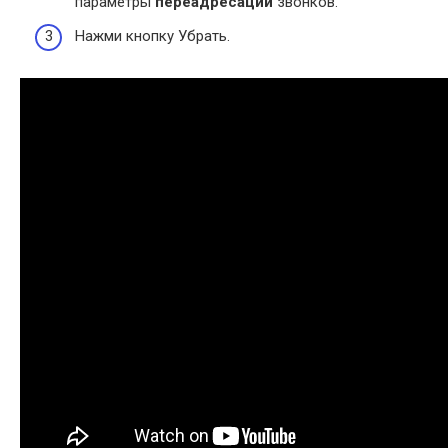
параметры
переадресации
звонков.
Нажми кнопку Убрать.