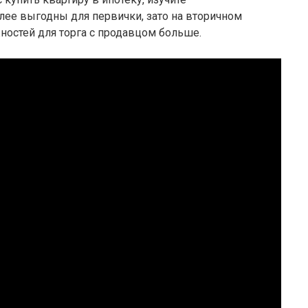
лее выгодны для первички, зато на вторичном
ностей для торга с продавцом больше.