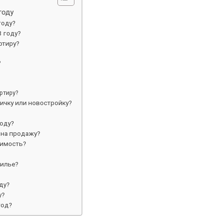
году
году?
3 году?
ртиру?
?
ртиру?
ичку или новостройку?
году?
 на продажу?
жимость?
жилье?
ду?
у?
год?