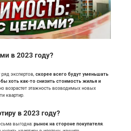
ми в 2023 году?
т ряд экспертов,
скорее всего будут уменьшать
обы хоть как-то снизить стоимость жилья и
тно возрастет этажность возводимых новых
и квартир.
тиру в 2023 году?
есьма выгодна:
рынок на стороне покупателя
.
 купить квартиру в ипотеку, изучите