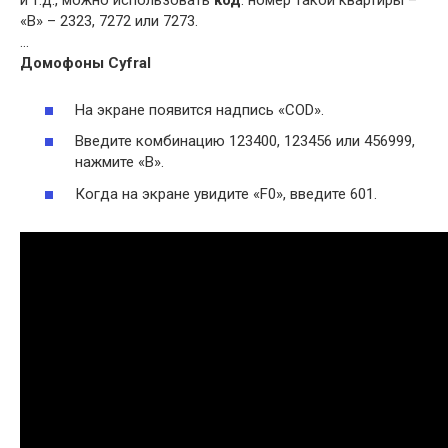
и т.д., можно использовать
код
: номер такой квартиры –
«В» – 2323, 7272 или 7273.
…
Домофоны
Cyfral
На экране появится надпись «COD».
Введите комбинацию 123400, 123456 или 456999,
нажмите «В».
Когда на экране увидите «F0», введите 601.