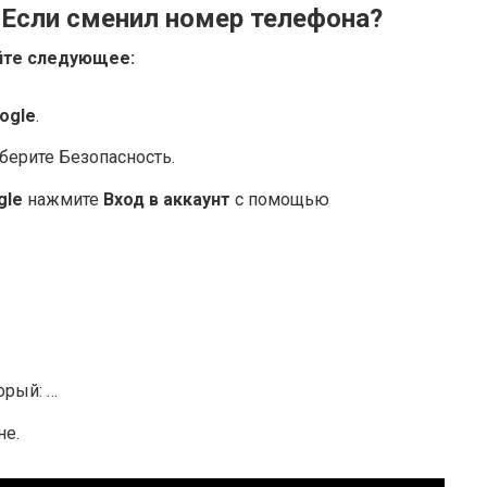
л Если сменил номер телефона?
айте следующее:
ogle
.
берите Безопасность.
gle
нажмите
Вход в аккаунт
с помощью
торый: …
не.