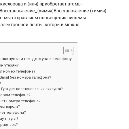
кислорода и (или) приобретает атомы
ki › Восстановление_(химия)Восстановление (химия)
его мы отправляем оповещения системы
 электронной почты, который можно
 аккаунта и нет доступа к телефону
он утерян?
ил номер телефона?
Gmail без номера телефона?
?
 Гугл для восстановления аккаунта?
 новом телефоне?
 нет номера телефона?
был пароль?
 нет телефона?
аунт гугл?
привязок?