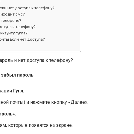
?
сли нет доступа к телефону?
приходит смс?
м телефоне?
оступа к телефону?
ккаунту гугла?
очты Если нет доступа?
?
пароль и нет доступа к телефону?
 забыл пароль
изации
Гугл
.
нной почты) и нажмите кнопку «Далее».
ароль
».
м, которые появятся на экране.