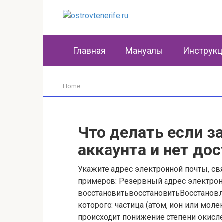
Перейти
к
контенту
Главная
Мануалы
Инструк
Home
Что делать если з
аккаунта и нет до
Укажите адрес электронной почты, с
примеров: Резервный адрес электрон
восстановитьвосстановитьВосстановлен
которого: частица (атом, ион или мол
происходит понижение степени окисле