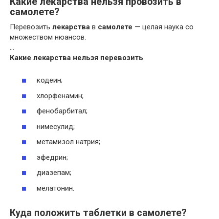
Какие лекарства нельзя провозить в
самолете?
Перевозить
лекарства
в
самолете
— целая наука со
множеством нюансов.
…
Какие
лекарства нельзя
перевозить
кодеин;
хлорфенамин;
фенобарбитал;
нимесулид;
метамизол натрия;
эфедрин;
диазепам;
мелатонин.
Куда положить таблетки в самолете?