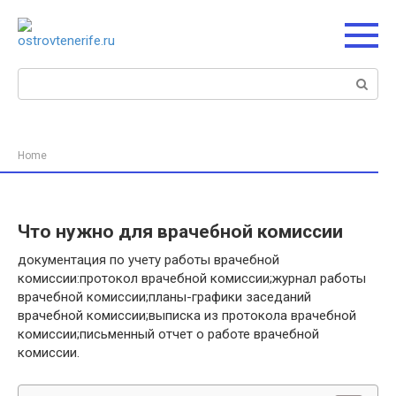
Перейти
к
контенту
Поиск:
Home
Что нужно для врачебной комиссии
документация по учету работы врачебной
комиссии:протокол врачебной комиссии;журнал работы
врачебной комиссии;планы-графики заседаний
врачебной комиссии;выписка из протокола врачебной
комиссии;письменный отчет о работе врачебной
комиссии.